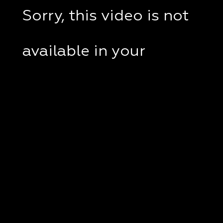
Sorry, this video is not
available in your
country.
If you are in Ukraine,
please check if a VPN
client disabled on your