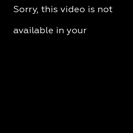
Sorry, this video is not
available in your
country.
If you are in Ukraine,
please check if a VPN
client disabled on your