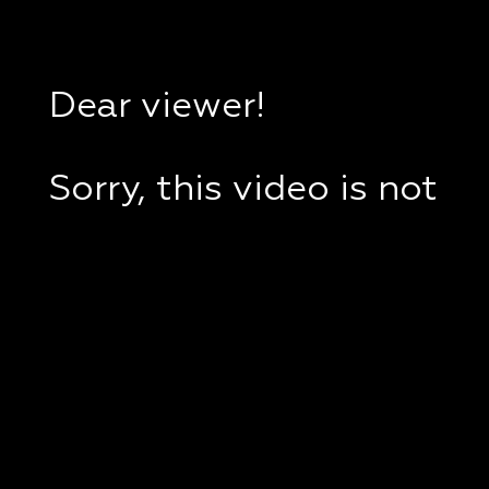
Dear viewer!
Sorry, this video is not
available in your
country.
If you are in Ukraine,