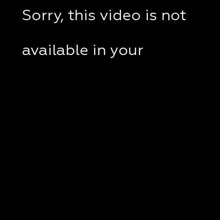
Sorry, this video is not
available in your
country.
If you are in Ukraine,
please check if a VPN
client disabled on your