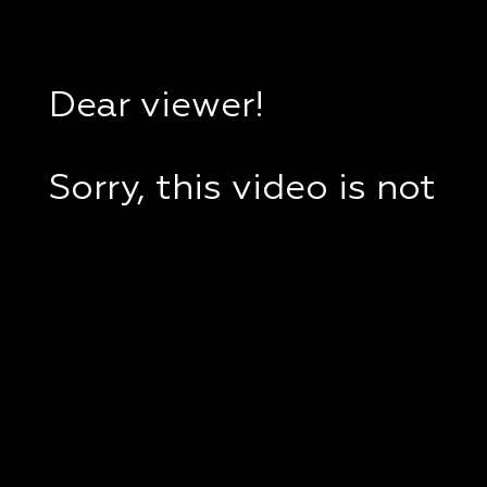
Dear viewer!
Sorry, this video is not
available in your
country.
If you are in Ukraine,