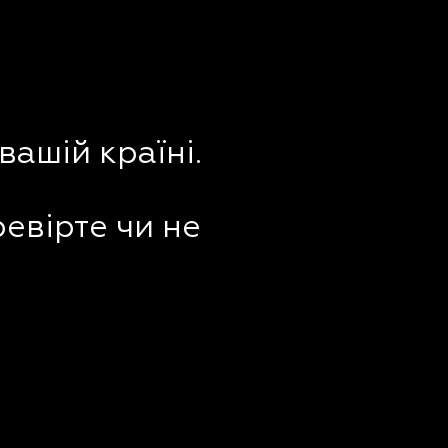
вашій країні.
ревірте чи не