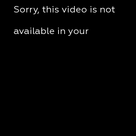
Sorry, this video is not
available in your
country.
If you are in Ukraine,
please check if a VPN
client disabled on your