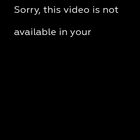
Sorry, this video is not
available in your
country.
If you are in Ukraine,
please check if a VPN
client disabled on your