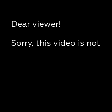
Dear viewer!
Sorry, this video is not
available in your
country.
If you are in Ukraine,