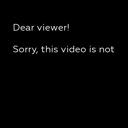
Dear viewer!
Sorry, this video is not
available in your
country.
If you are in Ukraine,