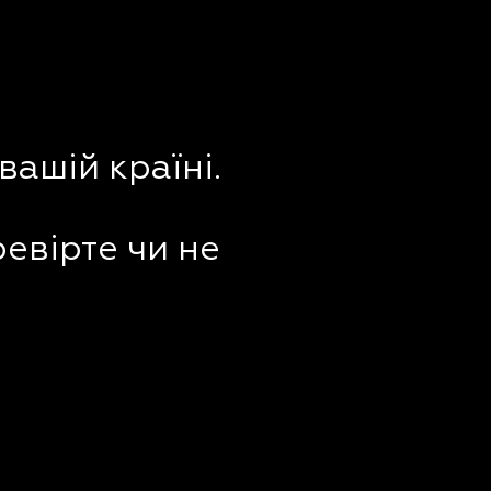
вашій країні.
ревірте чи не