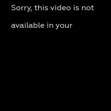
Sorry, this video is not
available in your
country.
If you are in Ukraine,
please check if a VPN
client disabled on your