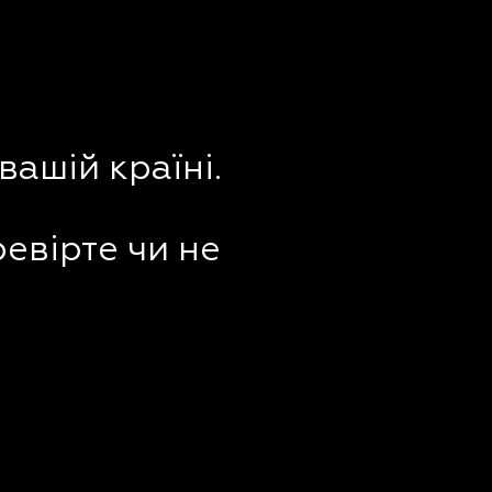
вашій країні.
ревірте чи не