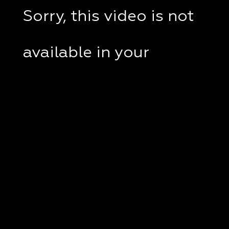
Sorry, this video is not
available in your
country.
If you are in Ukraine,
please check if a VPN
client disabled on your