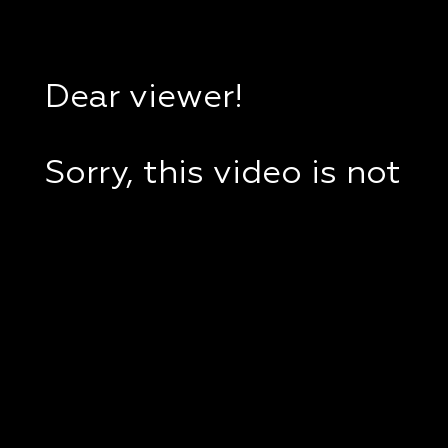
Dear viewer!
Sorry, this video is not
available in your
country.
If you are in Ukraine,