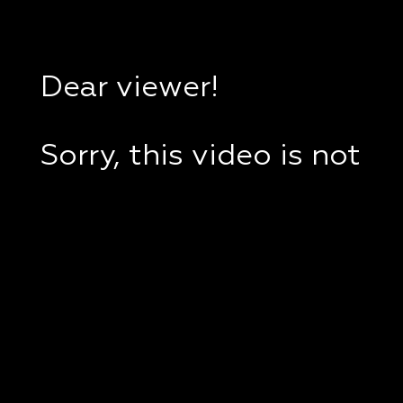
Dear viewer!
Sorry, this video is not
available in your
country.
If you are in Ukraine,