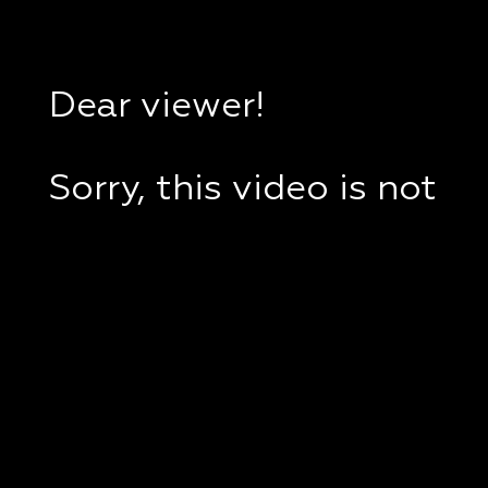
Dear viewer!
Sorry, this video is not
available in your
country.
If you are in Ukraine,