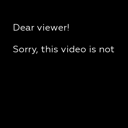
Dear viewer!
Sorry, this video is not
available in your
country.
If you are in Ukraine,