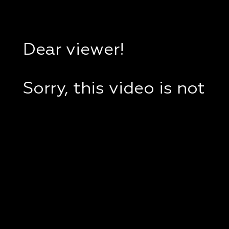
Dear viewer!
Sorry, this video is not
available in your
country.
If you are in Ukraine,