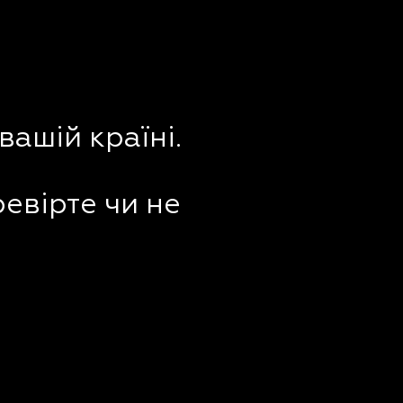
вашій країні.
ревірте чи не