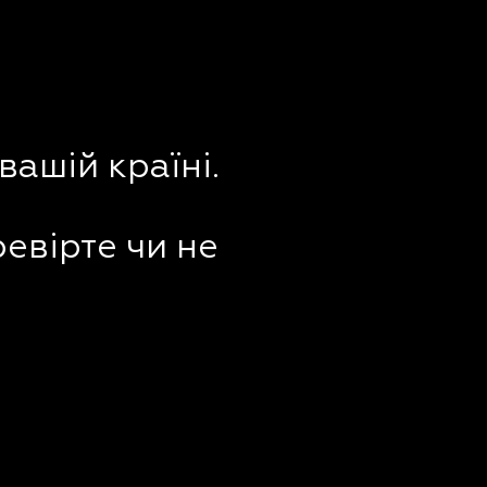
вашій країні.
ревірте чи не