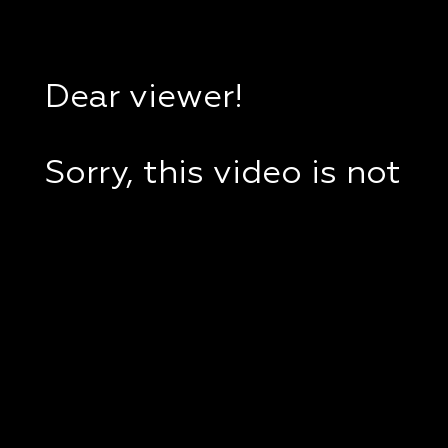
Dear viewer!
Sorry, this video is not
available in your
country.
If you are in Ukraine,