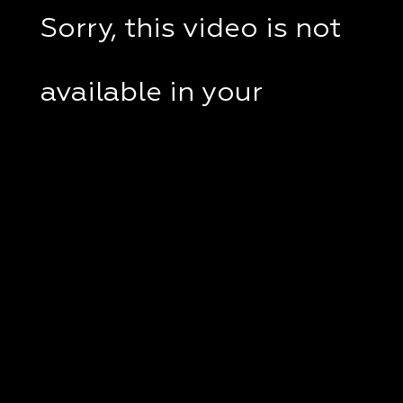
Sorry, this video is not
available in your
country.
If you are in Ukraine,
please check if a VPN
client disabled on your