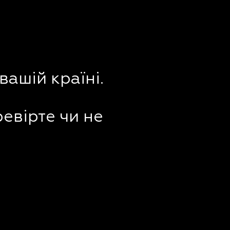
вашій країні.
ревірте чи не