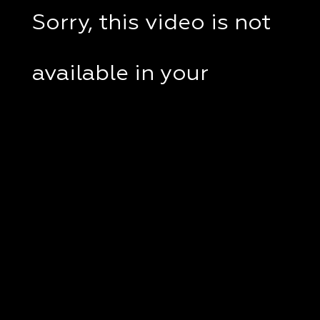
Sorry, this video is not
available in your
country.
If you are in Ukraine,
please check if a VPN
client disabled on your