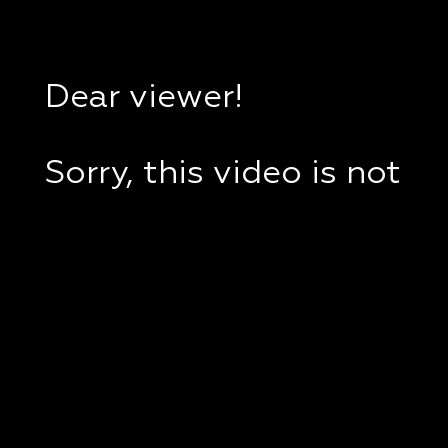
Dear viewer!
Sorry, this video is not
available in your
country.
If you are in Ukraine,