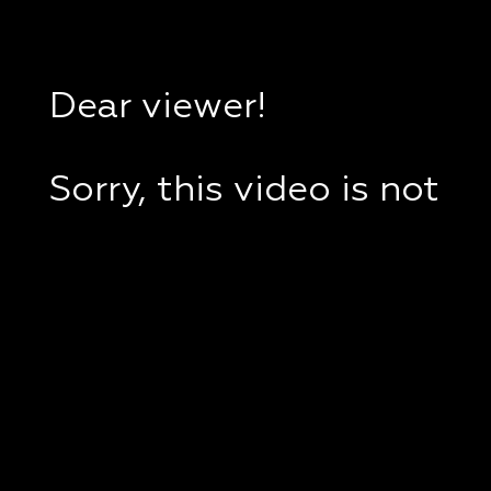
Dear viewer!
Sorry, this video is not
available in your
country.
If you are in Ukraine,