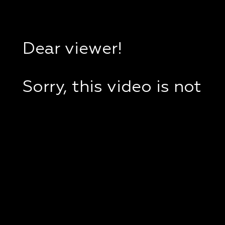
Dear viewer!
Sorry, this video is not
available in your
country.
If you are in Ukraine,