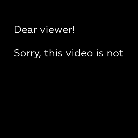
Dear viewer!
Sorry, this video is not
available in your
country.
If you are in Ukraine,