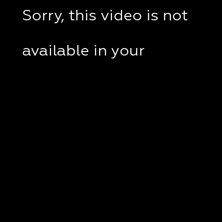
Sorry, this video is not
available in your
country.
If you are in Ukraine,
please check if a VPN
client disabled on your