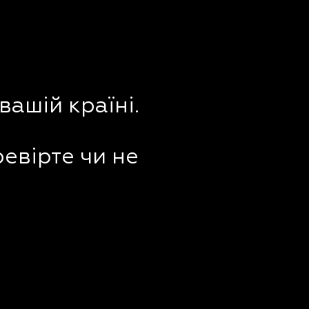
вашій країні.
ревірте чи не