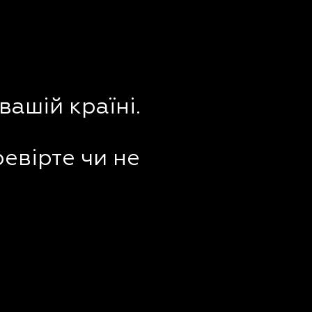
вашій країні.
ревірте чи не