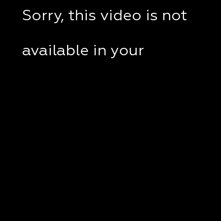
Sorry, this video is not
available in your
country.
If you are in Ukraine,
please check if a VPN
client disabled on your