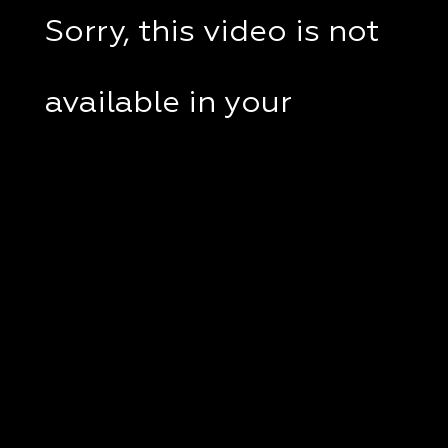
Sorry, this video is not
available in your
country.
If you are in Ukraine,
please check if a VPN
client disabled on your