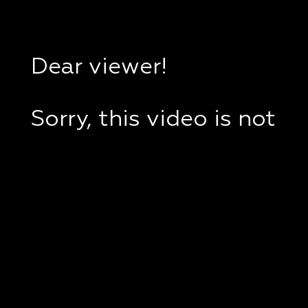
Dear viewer!
Sorry, this video is not
available in your
country.
If you are in Ukraine,