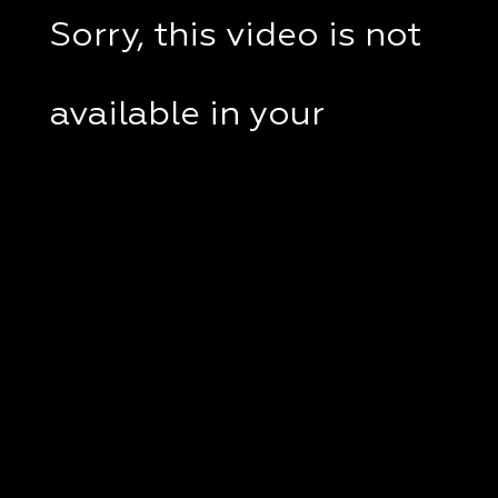
Sorry, this video is not
available in your
country.
If you are in Ukraine,
please check if a VPN
client disabled on your