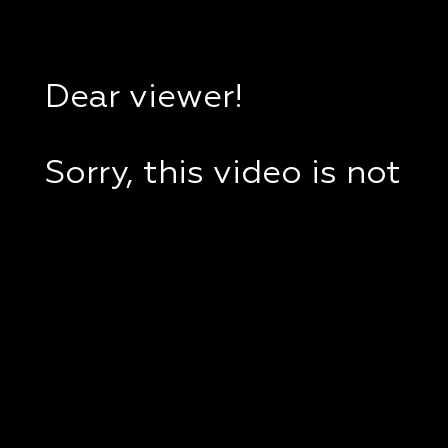
Dear viewer!
Sorry, this video is not
available in your
country.
If you are in Ukraine,