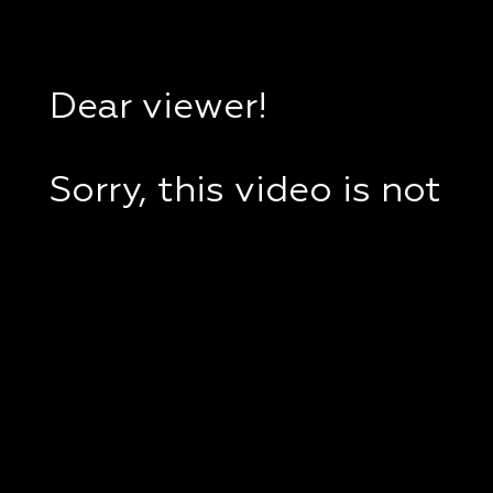
Dear viewer!
Sorry, this video is not
available in your
country.
If you are in Ukraine,