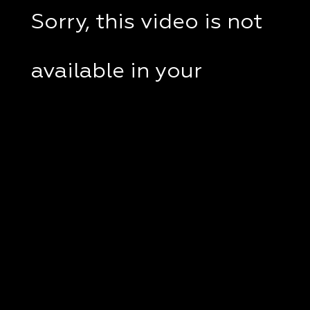
Sorry, this video is not
available in your
country.
If you are in Ukraine,
please check if a VPN
client disabled on your