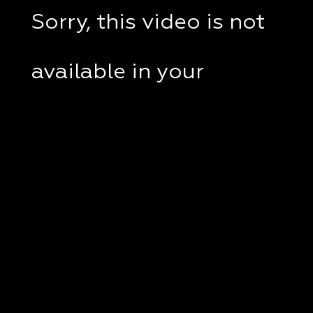
Sorry, this video is not
available in your
country.
If you are in Ukraine,
please check if a VPN
client disabled on your