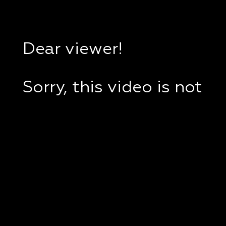
Dear viewer!
Sorry, this video is not
available in your
country.
If you are in Ukraine,