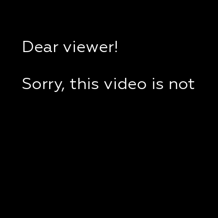
Dear viewer!
Sorry, this video is not
available in your
country.
If you are in Ukraine,