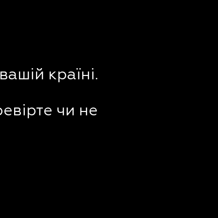
вашій країні.
ревірте чи не